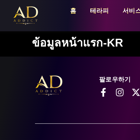
홈
테라피
서비스
ข้อมูลหน้าแรก-KR
팔로우하기