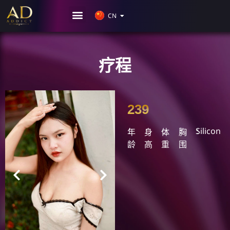
JP
CN
KR
疗程
239
Silicon
年
身
体
胸
龄
高
重
围