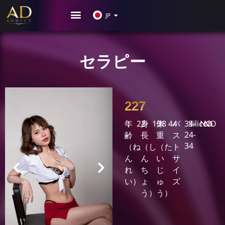
KR
JP
CN
セラピー
227
年
22
身
158
体
44
バ
34-
Silicon
NO
NO
24-
齢
長
重
ス
34
（ね
（し
（た
ト
ん
ん
い
サ
れ
ち
じ
イ
い）
ょ
ゅ
ズ
う）
う）