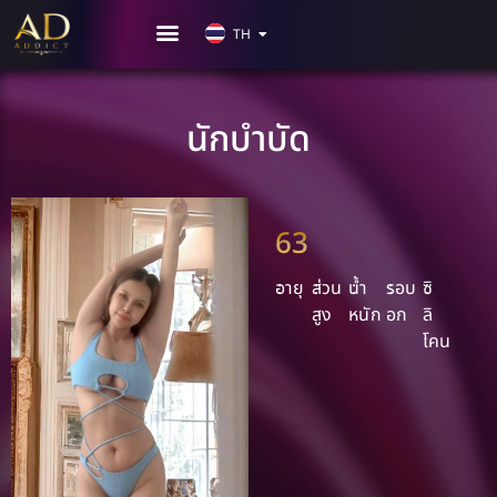
KR
TH
CN
นักบำบัด
63
อายุ
ส่วน
น้ำ
รอบ
ซิ
สูง
หนัก
อก
ลิ
โคน