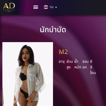
KR
TH
CN
นักบำบัด
M2
อายุ
ส่วน
น้ำ
รอบ
ซิ
สูง
หนัก
อก
ลิ
โคน