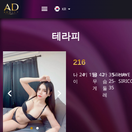
JP
KR
CN
테라피
216
나
24
키
153
몸
42
가
35-
Silicon
HAVE
25-
SIRI
이
무
슴
35
게
둘
레