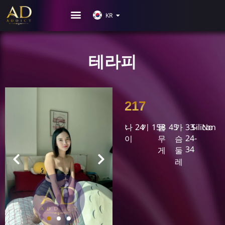
JP
KR
CN
테라피
217
나
24
키
158
몸
45
가
33-
Silicon
No
24-
이
무
슴
34
게
둘
레